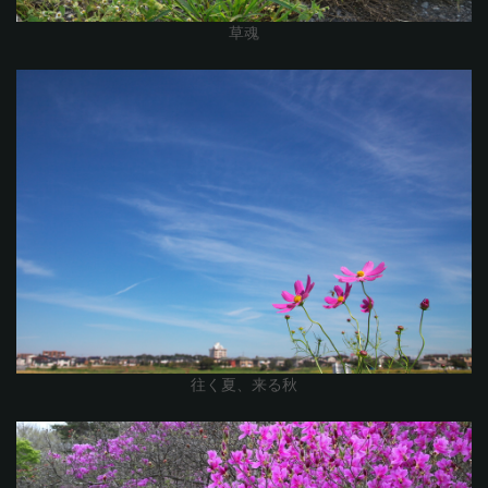
草魂
往く夏、来る秋