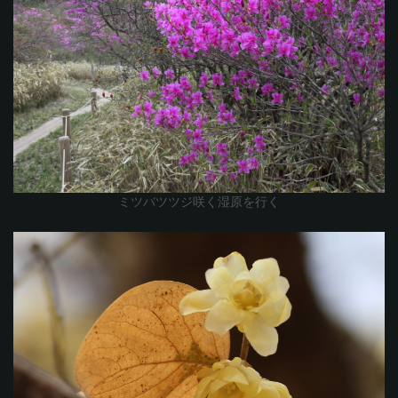
ミツバツツジ咲く湿原を行く